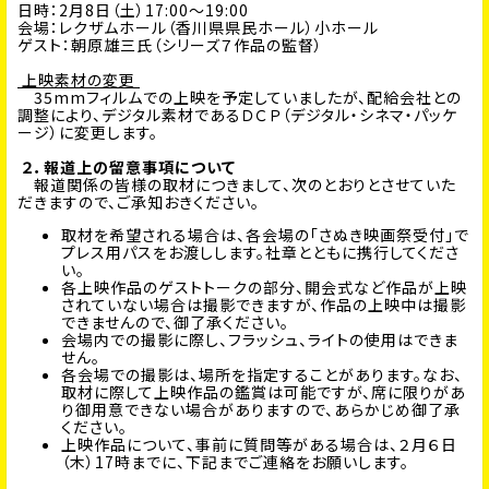
日時：2月8日（土）17:00～19:00
会場：レクザムホール（香川県県民ホール）小ホール
ゲスト：朝原雄三氏（シリーズ７作品の監督）
上映素材の変更
35mmフィルムでの上映を予定していましたが、配給会社との
調整により、デジタル素材であるＤＣＰ（デジタル・シネマ・パッケ
ージ）に変更します。
２．報道上の留意事項について
報道関係の皆様の取材につきまして、次のとおりとさせていた
だきますので、ご承知おきください。
取材を希望される場合は、各会場の「さぬき映画祭受付」で
プレス用パスをお渡しします。社章とともに携行してくださ
い。
各上映作品のゲストトークの部分、開会式など作品が上映
されていない場合は撮影できますが、作品の上映中は撮影
できませんので、御了承ください。
会場内での撮影に際し、フラッシュ、ライトの使用はできま
せん。
各会場での撮影は、場所を指定することがあります。なお、
取材に際して上映作品の鑑賞は可能ですが、席に限りがあ
り御用意できない場合がありますので、あらかじめ御了承
ください。
上映作品について、事前に質問等がある場合は、２月６日
（木）17時までに、下記までご連絡をお願いします。