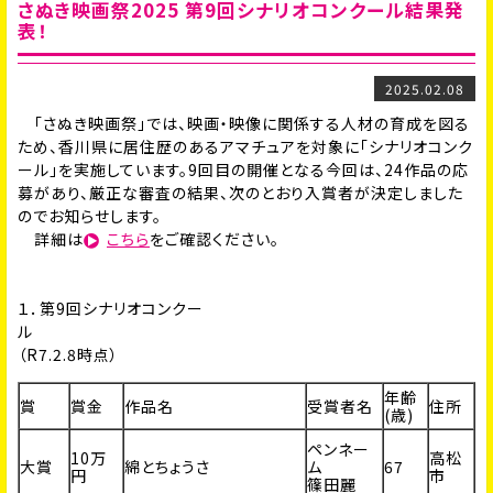
さぬき映画祭2025 第9回シナリオコンクール結果発
表！
2025.02.08
「さぬき映画祭」では、映画・映像に関係する人材の育成を図る
ため、香川県に居住歴のあるアマチュアを対象に「シナリオコンク
ール」を実施しています。9回目の開催となる今回は、24作品の応
募があり、厳正な審査の結果、次のとおり入賞者が決定しました
のでお知らせします。
詳細は
こちら
をご確認ください。
１．第9回シナリオコンクー
（R7.2.8時点）
年齢
賞
賞金
作品名
受賞者名
住所
(歳)
ペンネー
10万
高松
大賞
綿とちょうさ
ム
67
円
市
篠田麗