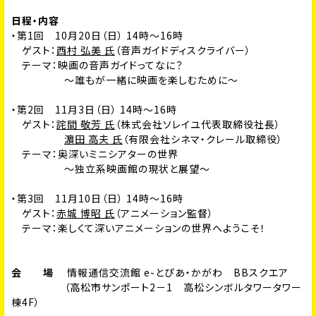
日程・内容
・第1回 10月20日（日） 14時～16時
ゲスト：
西村 弘美 氏
（音声ガイドディスクライバー）
テーマ：
映画の音声ガイドってなに？
～誰もが一緒に映画を楽しむために～
・第2回 11月3日（日） 14時～16時
ゲスト：
詫間 敬芳 氏
（株式会社ソレイユ代表取締役社長）
濵田 高夫 氏
（有限会社シネマ・クレール取締役）
テーマ：
奥深いミニシアターの世界
～独立系映画館の現状と展望～
・第3回 11月10日（日） 14時～16時
ゲスト：
赤城 博昭 氏
（アニメーション監督）
テーマ：
楽しくて深いアニメーションの世界へようこそ！
会 場
情報通信交流館 e-とぴあ・かがわ BBスクエア
（高松市サンポート2－1 高松シンボルタワータワー
棟4F）