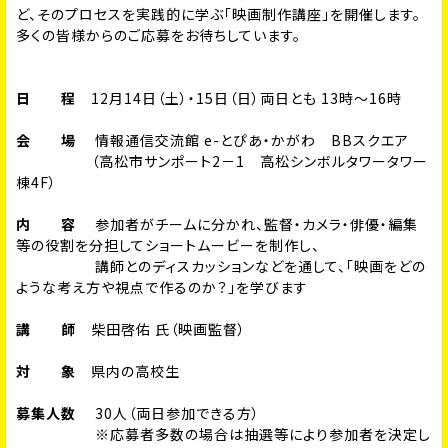
ど、そのプロセスを実践的に学ぶ「映画制作講座」を開催します。
多くの皆様からのご応募をお待ちしています。
日 程
12月14日（土）・15日（日）両日とも 13時～16時
会 場
情報通信交流館 e-とぴあ・かがわ BBスクエア
（高松市サンポート2－1 高松シンボルタワータワー
棟4F）
内 容
参加者がチームに分かれ、監督・カメラ・俳優・編集
等の役割を分担してショートムービーを制作し、
講師とのディスカッションなどを通して、「映画をどの
ような考え方や視点で作るのか？」を学びます
講 師
柴田啓佑 氏（映画監督）
対 象
県内の高校生
募集人数
30人（両日参加できる方）
※応募者多数の場合は抽選等により参加者を決定し