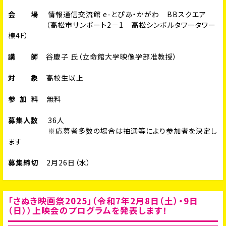
会 場
情報通信交流館 e-とぴあ・かがわ BBスクエア
（高松市サンポート2－1 高松シンボルタワータワー
棟4F）
講 師
谷慶子 氏（立命館大学映像学部准教授）
対 象
高校生以上
参 加 料
無料
募集人数
36人
※応募者多数の場合は抽選等により参加者を決定し
ます
募集締切
2月26日（水）
「さぬき映画祭2025」（令和7年2月8日（土）・9日
（日））上映会のプログラムを発表します！