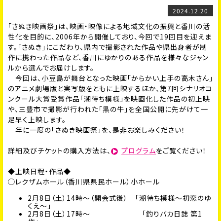
2024.12.20
「さぬき映画祭」は、映画・映像による地域文化の振興と香川の活
性化を目的に、2006年から開催しており、今回で19回目を迎えま
す。「さぬき」にこだわり、県内で撮影された作品や県出身者が制
作に携わった作品など、香川にゆかりのある作品を様々なジャン
ルから選んでお届けします。
今回は、小豆島が舞台となった映画「からかい上手の高木さん」
のアニメ劇場版と実写版をともに上映するほか、第7回シナリオコ
ンクール大賞受賞作品「潮待ち模様」を映画化した作品の初上映
や、三豊市で撮影が行われた「黒の牛」を全国公開に先がけて一
足早く上映します。
年に一度の「さぬき映画祭」を、是非お楽しみください！
詳細及びチケットの購入方法は、
プログラム
をご覧ください！
◆上映日程・作品◆
◯レクザムホール（香川県県民ホール）小ホール
2月8日（土）14時〜（開会式後） 「潮待ち模様〜初恋のゆ
くえ〜」
2月8日（土）17時〜 「釣りバカ日誌 第1