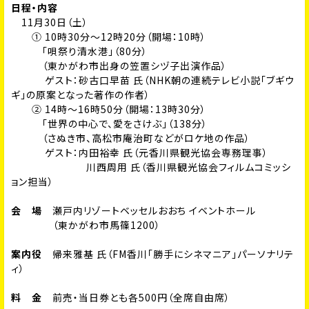
日程・内容
11月30日（土）
① 10時30分～12時20分（開場：10時）
「唄祭り清水港」（80分）
（東かがわ市出身の笠置シヅ子出演作品）
ゲスト：砂古口早苗 氏（NHK朝の連続テレビ小説「ブギウ
ギ」の原案となった著作の作者）
② 14時～16時50分（開場：13時30分）
「世界の中心で、愛をさけぶ」（138分）
（さぬき市、高松市庵治町などがロケ地の作品）
ゲスト：内田裕幸 氏（元香川県観光協会専務理事）
川西周用 氏（香川県観光協会フィルムコミッシ
ョン担当）
会 場
瀬戸内リゾートベッセルおおち イベントホール
（東かがわ市馬篠1200）
案内役
帰来雅基 氏（FM香川「勝手にシネマニア」パーソナリテ
ィ）
料 金
前売・当日券とも各500円（全席自由席）