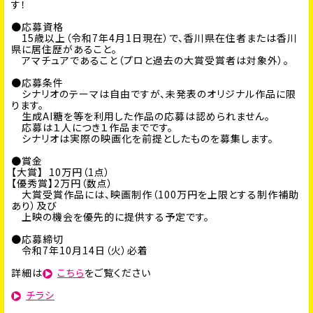
す！
●
応募資格
15歳以上（令和7年4月1日現在）で、香川県在住者または香川
県に居住歴があること。
アマチュアであること（プロと過去の大賞受賞者は対象外）。
●応募条件
シナリオのテーマは自由ですが、未発表のオリジナル作品に限
ります。
生成AI糖を等を利用した作品の応募は認められません。
応募は１人につき１作品までです。
シナリオは実際の映画化を前提としたものを募集します。
●賞金
【大賞】 10万円（1点）
【優秀賞】2万円（数点）
大賞受賞作品には、映画制作（100万円を上限とする制作補助
あり）及び
上映の機会を優先的に提供する予定です。
●応募締切
令和7年10月14日（火）必着
詳細は
こちら
をご覧ください
チラシ