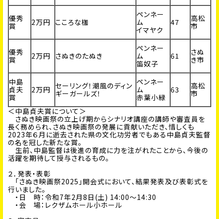
ペンネー
優秀
高松
2万円
こころな枷
ム
47
賞
市
イマヤク
ペンネー
優秀
さぬ
2万円
さぬきのたぬき
ム
61
賞
き市
笛奴子
中島
ペンネー
セーリング！潮風のディン
高松
貞夫
2万円
ム
63
ギーガールズ！
市
賞
赤葉小緑
＜中島貞夫賞について＞
さぬき映画祭の立上げ期からシナリオ講座の講師や審査員を
長く務められ、さぬき映画祭の発展に貢献いただき、惜しくも
2023年６月に逝去された県の文化功労者でもある中島貞夫監督
の名を冠した新たな賞。
生前、中島監督は後進の育成に力を注がれたことから、今後の
活躍を期待して授与されるもの。
２．発表・表彰
「さぬき映画祭2025」開会式において、結果発表及び表彰式を
行いました。
・日 時：令和7年2月8日(土) 14:00～14:30
・会 場：レクザムホール小ホール