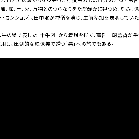
で、自然との繋がりを見失った狩猟民の男は自分の分身とも言
風、霧、土、火、万物とのつらなりをただ静かに視つめ、刻み、
ー・カンション）、田中泯が禅僧を演じ、生前参加を表明してい
の牛の絵で表した「十牛図」から着想を得て、蔦哲一朗監督が
使用し、圧倒的な映像美で誘う「無」への旅でもある。