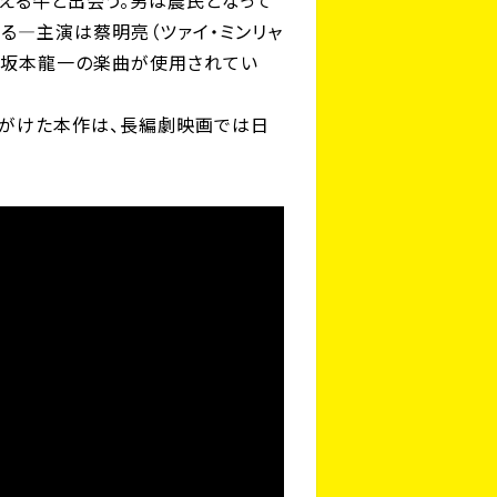
える牛と出会う。男は農民となって
還る―主演は蔡明亮（ツァイ・ミンリャ
た坂本龍一の楽曲が使用されてい
手がけた本作は、長編劇映画では日