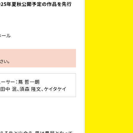
025年夏秋公開予定の作品を先行
ホール
さい。
ューサー：
蔦 哲一朗
、田中 泯、須森 隆文、ケイタケイ